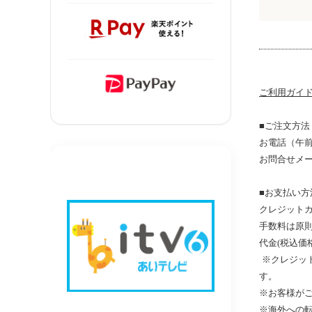
ご利用
ガイ
■ご注文方法
お電話（
午前
お問合せメ
■お支払い方
クレジットカ
手数料は原
代金
(
税込価
※
クレジッ
す
。
※
お客様が
※
海外への