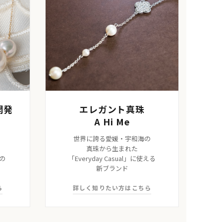
開発
エレガント真珠
A Hi Me
、
世界に誇る愛媛・宇和海の
真珠から生まれた
の
「Everyday Casual」に使える
新ブランド
ら
詳しく知りたい方はこちら