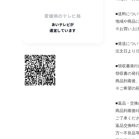
■送料につい
愛媛県のテレビ局
地域や商品
あいテレビが
※
お買い上
運営しています
■
発送につい
注文日より3
■領収書発行
領収書の発
商品到着後
※
ご希望の
■返品・交換
商品到着後
8
ご了承くだ
返品交換時
万一不良品