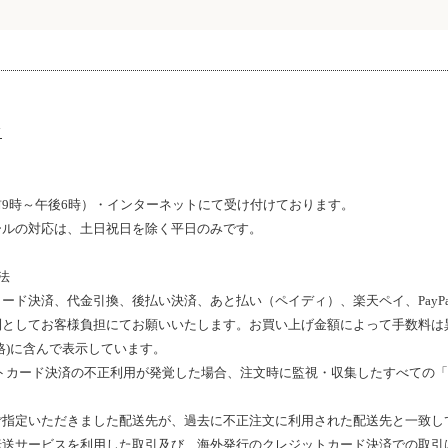
ド
9
時～
午後6
時）・インターネットにて受け付けております。
ールの対応は、土日祝日を除く平日のみです
。
法
ード決済、代金引換、後払い決済、あと払い（ペイディ）、楽天ペイ、PayP
則としてお客様負担にてお願いいたします。
お買い上げ金額
によって手数料は
格
)
に含んで表示しています
。
トカード決済の不正利用が発覚した場合、注文時に監視・収集したすべての「
ご指定いただきました配送先が、過去に不正注文に利用された配送先と一致し
転送サービスを利用した取引及び、海外発行のクレジットカード決済での取引