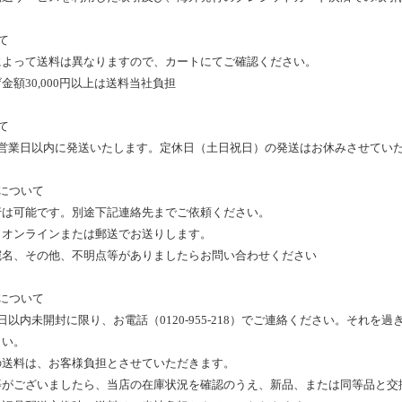
て
によって送料は異なりますので、カートにてご確認ください
。
げ金額
30,000
円以上は
送料当社負担
て
営業日以内に発送いたします。定休日（土日祝日）の発送はお休みさせていた
について
行は可能です
。別途
下記連絡先までご依頼ください。
、オンラインまたは郵送でお送りします。
宛名、その他、不明点等が
ありましたらお問い合わせ
ください
について
日以内未開封に限り、お電話（
0120-955-218
）でご連絡ください。それを過
さい。
の送料は、お客様負担とさせていただきます。
等がございましたら、当店の在庫状況を確認のうえ
、新品
、または同等品と交