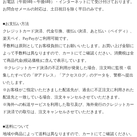
お電話（
午前9
時～
午後6
時）・インターネットにて受け付けております。
お問合せメールの対応は、土日祝日を除く平日のみです
。
■お支払い方法
クレジットカード決済、代金引換、後払い決済、あと払い（ペイディ）、
楽天ペイ、PayPayがご利用可能です。
手数料は原則としてお客様負担にてお願いいたします。
お買い上げ金額
に
よって手数料は異なりますので、カートにてご確認ください。消費税は全
て商品代金
(
税込価格
)
に含んで表示しています
。
※
クレジットカード決済の不正利用が発覚した場合、注文時に監視・収
集したすべての「
IP
アドレス」「アクセスログ」のデータを、警察へ提出
いたします
。
※
お客様がご指定いただきました配送先が、過去に不正注文に利用された
配送先と一致している場合、注文キャンセルさせていただきます
。
※
海外への転送サービスを利用した取引及び、海外発行のクレジットカー
ド決済での取引は、注文キャンセルさせていただきます。
■送料について
地域や商品によって送料は異なりますので、カートにてご確認ください
。