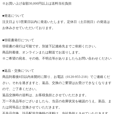
※
お買い上げ金額
30,000
円以上は
送料当社負担
■
発送について
注文日より3
営業日以内に発送いたします。定休日（土日祝日）の発送は
お休みさせていただいております。 
■領収書発行について
領収書の発行は可能です
。別途
下記連絡先までご依頼ください。
商品到着後、オンラインまたは郵送でお送りします。
※
ご希望の宛名、その他、不明点等が
ありましたらお問い合わせ
ください
■返品・交換について
商品到着後
8
日以内未開封に限り、お電話（
0120-955-218
）でご連絡くだ
さい。それを過ぎますと、返品、交換のご要望はお受けできなくなります
ので、ご了承ください。
返品交換時の送料は、お客様負担とさせていただきます。
万一不良品等がございましたら、当店の在庫状況を確認のうえ
、新品
、ま
たは同等品と交換させていただきます。
不良品交換、誤品配送交換時の送料は、当社負担とさせていただきます
。