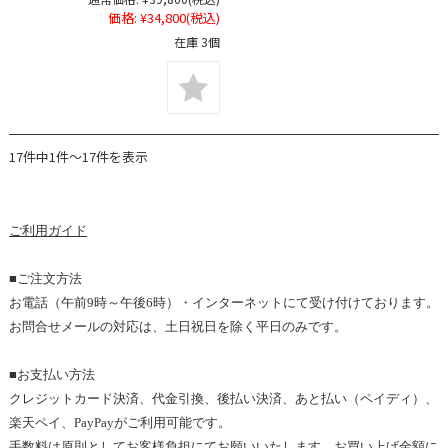
価格:
¥34,800
(税込)
在庫 3個
17件中1件～17件を表示
ご利用
ガイド
■ご注文方法
お電話（
午前9
時～
午後6
時）・インターネットにて受け付けております。
お問合せメールの対応は、土日祝日を除く平日のみです
。
■お支払い方法
クレジットカード決済、代金引換、後払い決済、あと払い（ペイディ）、
楽天ペイ、PayPayがご利用可能です。
手数料は原則としてお客様負担にてお願いいたします。
お買い上げ金額
に