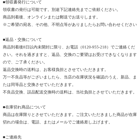
■領収書発行について
領収書の発行は可能です
。別途
下記連絡先までご依頼ください。
商品到着後、オンラインまたは郵送でお送りします。
※
ご希望の宛名、その他、不明点等が
ありましたらお問い合わせ
ください
■返品・交換について
商品到着後
8
日以内未開封に限り、お電話（
0120-955-218
）でご連絡くだ
さい。それを過ぎますと、返品、交換のご要望はお受けできなくなります
ので、ご了承ください。
返品交換時の送料は、お客様負担とさせていただきます。
万一不良品等がございましたら、当店の在庫状況を確認のうえ
、新品
、ま
たは同等品と交換させていただきます。
不良品交換、誤品配送交換時の送料は、当社負担とさせていただきます
。
■在庫切れ商品について
商品は在庫限りとさせていただきます。ご注文いただきました商品が在庫
切れの場合は、電話、またはメールでご連絡差し上げます
。
■
ご連絡先