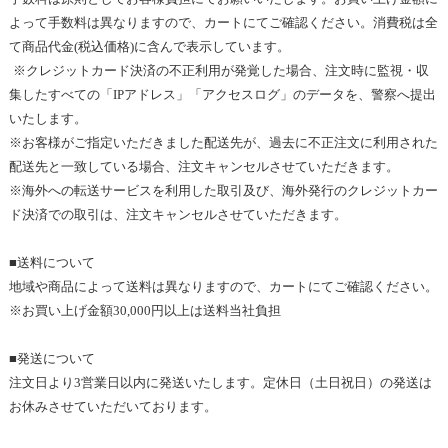
よって手数料は異なりますので、カートにてご確認ください。消費税は全
て商品代金
(
税込価格
)
に含んで表示しています
。
※
クレジットカード決済の不正利用が発覚した場合、注文時に監視・収
集したすべての「
IP
アドレス」「アクセスログ」のデータを、警察へ提出
いたします
。
※
お客様がご指定いただきました配送先が、過去に不正注文に利用された
配送先と一致している場合、注文キャンセルさせていただきます
。
※
海外への転送サービスを利用した取引及び、海外発行のクレジットカー
ド決済での取引は、注文キャンセルさせていただきます。
■送料について
地域や商品によって送料は異なりますので、カートにてご確認ください
。
※
お買い上げ金額
30,000
円以上は
送料当社負担
■
発送について
注文日より3
営業日以内に発送いたします。定休日（土日祝日）の発送は
お休みさせていただいております。 