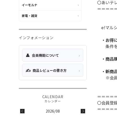
〇あいテレ
イーモルナ
＝＝＝＝
家電・雑貨
e!マル
インフォメーション
・お得に
条件を達
👤
›
会員機能について
・商品購
✍️
›
商品レビューの書き方
・新商品
※会員設
＝＝＝＝
〇会員登
＝＝＝＝
2026/08