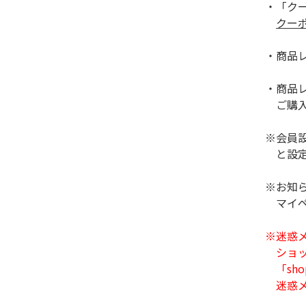
・「クー
クー
・商品レ
・商品レ
ご購入い
※会員設
と設定い
※お知ら
マイペー
※迷惑メ
ショップ
「shop
迷惑メー