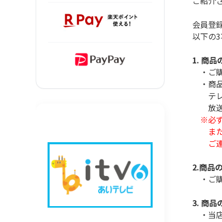
ご紹介さ
会員登録
以下の3
1. 商品
・ご購入
・商品の
テレビシ
放送させ
※必
ま
ご連絡を
2.商品
・ご購入
3. 商
・当店か