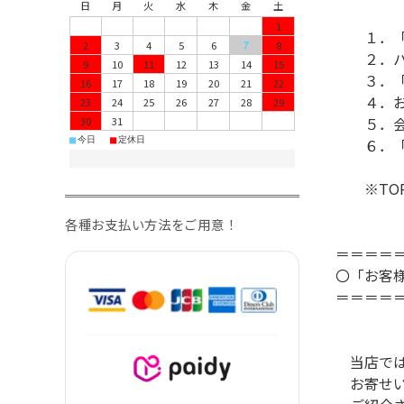
日
月
火
水
木
金
土
1
１．
2
3
4
5
6
7
8
２．パス
9
10
11
12
13
14
15
３．「お
16
17
18
19
20
21
22
４．お知
23
24
25
26
27
28
29
５．会員
30
31
■
■
今日
定休日
６．「会
※TOP
各種お支払い方法をご用意！
＝＝＝＝
〇「お客
＝＝＝＝
当店では
お寄せい