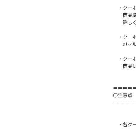
・クーポ
商品購入
詳しく
・クーポ
e!マル
・クーポ
商品レビ
＝＝＝＝
〇注意点
＝＝＝＝
・各クー