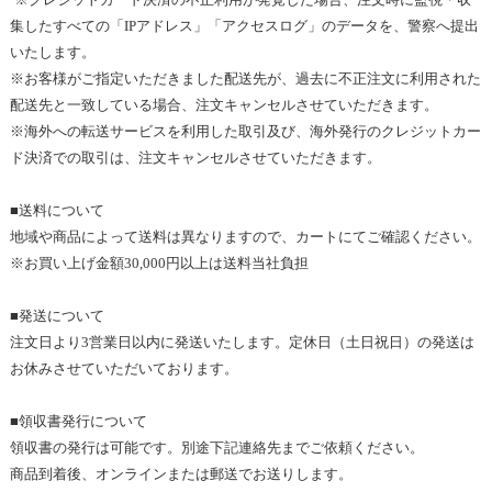
集したすべての「
IP
アドレス」「アクセスログ」のデータを、警察へ提出
いたします
。
※
お客様がご指定いただきました配送先が、過去に不正注文に利用された
配送先と一致している場合、注文キャンセルさせていただきます
。
※
海外への転送サービスを利用した取引及び、海外発行のクレジットカー
ド決済での取引は、注文キャンセルさせていただきます。
■送料について
地域や商品によって送料は異なりますので、カートにてご確認ください
。
※
お買い上げ金額
30,000
円以上は
送料当社負担
■
発送について
注文日より3
営業日以内に発送いたします。定休日（土日祝日）の発送は
お休みさせていただいております。 
■領収書発行について
領収書の発行は可能です
。別途
下記連絡先までご依頼ください。
商品到着後、オンラインまたは郵送でお送りします。