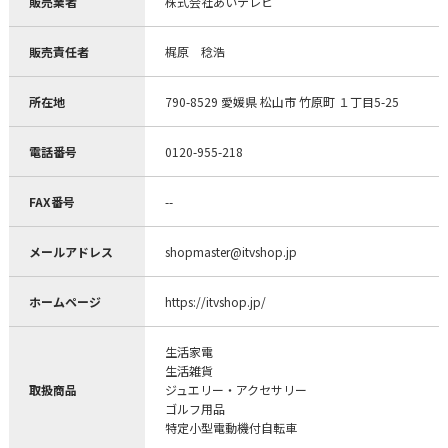
販売業者
株式会社あいテレビ
販売責任者
梶原 稔浩
所在地
790-8529 愛媛県 松山市 竹原町 １丁目5-25
電話番号
0120-955-218
FAX番号
--
メールアドレス
shopmaster@itvshop.jp
ホームページ
https://itvshop.jp/
生活家電
生活雑貨
取扱商品
ジュエリー・アクセサリー
ゴルフ用品
特定小型電動機付自転車