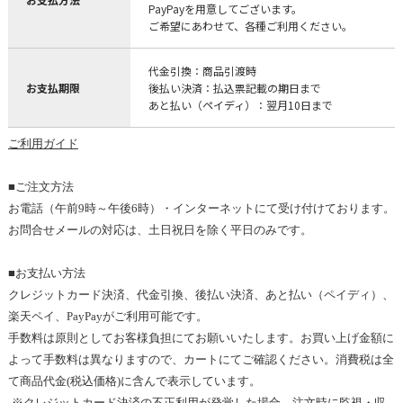
PayPayを用意してございます。
ご希望にあわせて、各種ご利用ください。
代金引換：商品引渡時
お支払期限
後払い決済：払込票記載の期日まで
あと払い（ペイディ）：翌月10日まで
ご利用
ガイド
■ご注文方法
お電話（
午前9
時～
午後6
時）・インターネットにて受け付けております。
お問合せメールの対応は、土日祝日を除く平日のみです
。
■お支払い方法
クレジットカード決済、代金引換、後払い決済、あと払い（ペイディ）、
楽天ペイ、PayPayがご利用可能です。
手数料は原則としてお客様負担にてお願いいたします。
お買い上げ金額
に
よって手数料は異なりますので、カートにてご確認ください。消費税は全
て商品代金
(
税込価格
)
に含んで表示しています
。
※
クレジットカード決済の不正利用が発覚した場合、注文時に監視・収