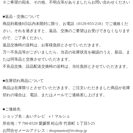
※
ご希望の宛名、その他、不明点等が
ありましたらお問い合わせ
ください
■返品・交換について
商品到着後
8
日以内未開封に限り、お電話（
0120-955-218
）でご連絡くだ
さい。それを過ぎますと、返品、交換のご要望はお受けできなくなります
ので、ご了承ください。
返品交換時の送料は、お客様負担とさせていただきます。
万一不良品等がございましたら、当店の在庫状況を確認のうえ
、新品
、ま
たは同等品と交換させていただきます。
不良品交換、誤品配送交換時の送料は、当社負担とさせていただきます
。
■在庫切れ商品について
商品は在庫限りとさせていただきます。ご注文いただきました商品が在庫
切れの場合は、電話、またはメールでご連絡差し上げます
。
■
ご連絡先
ショップ名：あいテレビ　
e
！マルシェ
所在地：〒
790-8529 
愛媛県 松山市 竹原町 １丁目
5-25
お問合せメールアドレス：
shopmaster@itvshop.jp