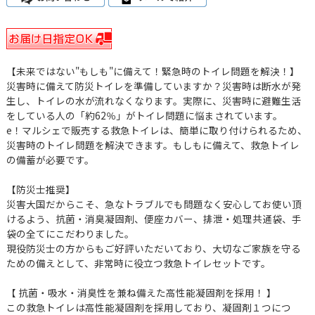
【未来ではない"もしも"に備えて！緊急時のトイレ問題を解決！】
災害時に備えて防災トイレを準備していますか？災害時は断水が発
生し、トイレの水が流れなくなります。実際に、災害時に避難生活
をしている人の「約62％」がトイレ問題に悩まされています。
e！マルシェで販売する救急トイレは、簡単に取り付けられるため、
災害時のトイレ問題を解決できます。もしもに備えて、救急トイレ
の備蓄が必要です。
【防災士推奨】
災害大国だからこそ、急なトラブルでも問題なく安心してお使い頂
けるよう、抗菌・消臭凝固剤、便座カバー、排泄・処理共通袋、手
袋の全てにこだわりました。
現役防災士の方からもご好評いただいており、大切なご家族を守る
ための備えとして、非常時に役立つ救急トイレセットです。
【 抗菌・吸水・消臭性を兼ね備えた高性能凝固剤を採用！ 】
この救急トイレは高性能凝固剤を採用しており、凝固剤１つにつ