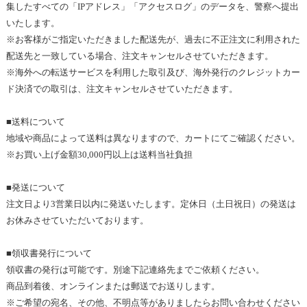
集したすべての「
IP
アドレス」「アクセスログ」のデータを、警察へ提出
いたします
。
※
お客様がご指定いただきました配送先が、過去に不正注文に利用された
配送先と一致している場合、注文キャンセルさせていただきます
。
※
海外への転送サービスを利用した取引及び、海外発行のクレジットカー
ド決済での取引は、注文キャンセルさせていただきます。
■送料について
地域や商品によって送料は異なりますので、カートにてご確認ください
。
※
お買い上げ金額
30,000
円以上は
送料当社負担
■
発送について
注文日より3
営業日以内に発送いたします。定休日（土日祝日）の発送は
お休みさせていただいております。 
■領収書発行について
領収書の発行は可能です
。別途
下記連絡先までご依頼ください。
商品到着後、オンラインまたは郵送でお送りします。
※
ご希望の宛名、その他、不明点等が
ありましたらお問い合わせ
ください