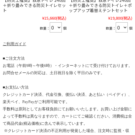
【防災士推奨】救急トイレ 240回
【防災士推奨】救急トイレ240回
＋折り畳みできる防災トイレセッ
＋折り畳みできる防災トイレ＋ポ
ト
ップアップ着替えテントセット
¥15,660
(税込)
¥19,800
(税込)
数量：
個
数量：
個
ご利用
ガイド
■ご注文方法
お電話（
午前9
時～
午後6
時）・インターネットにて受け付けております。
お問合せメールの対応は、土日祝日を除く平日のみです
。
■お支払い方法
クレジットカード決済、代金引換、後払い決済、あと払い（ペイディ）、
楽天ペイ、PayPayがご利用可能です。
手数料は原則としてお客様負担にてお願いいたします。
お買い上げ金額
に
よって手数料は異なりますので、カートにてご確認ください。消費税は全
て商品代金
(
税込価格
)
に含んで表示しています
。
※
クレジットカード決済の不正利用が発覚した場合、注文時に監視・収