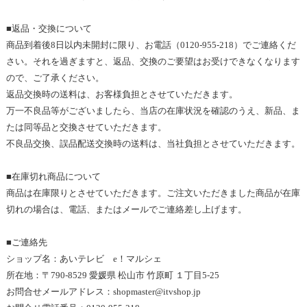
■返品・交換について
商品到着後
8
日以内未開封に限り、お電話（
0120-955-218
）でご連絡くだ
さい。それを過ぎますと、返品、交換のご要望はお受けできなくなります
ので、ご了承ください。
返品交換時の送料は、お客様負担とさせていただきます。
万一不良品等がございましたら、当店の在庫状況を確認のうえ
、新品
、ま
たは同等品と交換させていただきます。
不良品交換、誤品配送交換時の送料は、当社負担とさせていただきます
。
■在庫切れ商品について
商品は在庫限りとさせていただきます。ご注文いただきました商品が在庫
切れの場合は、電話、またはメールでご連絡差し上げます
。
■
ご連絡先
ショップ名：あいテレビ　
e
！マルシェ
所在地：〒
790-8529 
愛媛県 松山市 竹原町 １丁目
5-25
お問合せメールアドレス：
shopmaster@itvshop.jp