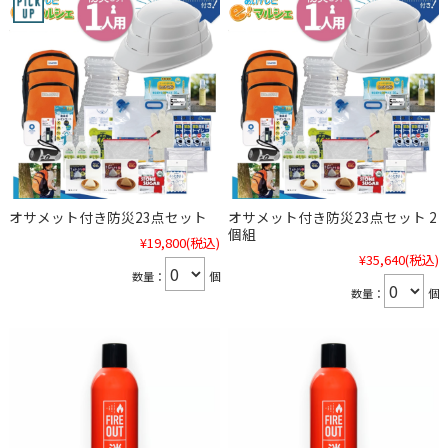
オサメット付き防災23点セット
オサメット付き防災23点セット 2
個組
¥19,800
(税込)
¥35,640
(税込)
数量：
個
数量：
個