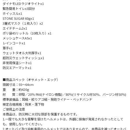
ダイナモLEDラジオライトx1
緊急簡易トイレx3回分
ホイッスルx1
STONE SUGAR 60gx1
3層式マスク（１枚入り）x2
エイドチーム2x1
ポリ袋45リットル（10枚入り）x1
メッシュケースA5x1
レインコートx1
軍手x1
ウェットタオル大判厚手x1
超防災ウェットティッシュx1
非常用保温シートx1
防災エアーマットx1
■商品スペック（オサメット・エッグ）
頭囲寸法：55～64cm
重 量：約420g
材 質：卵殻／20％ PA6(ナイロン樹脂)／80％(リサイクル材50％、バージン材50％)
標準装備品：耳紐・絞りアゴ紐・発砲ライナー・ベッドバンド
検定合格規格：飛来・落下物
ご使用上の注意
本商品は、防災時に大切な頭部を保護するものです。
1.一度でも大きな衝撃を受けたヘルメットは、外観に損傷が発見されなかったとして
も、使用しないでください。
2.オートバイ及び自転車用のヘルメットではありませんので、本商品を被ってオートバ