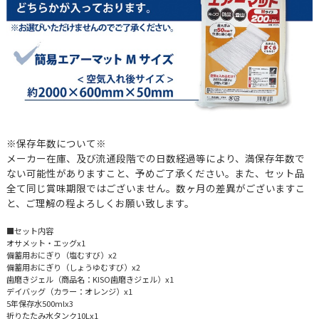
※保存年数について※
メーカー在庫、及び流通段階での日数経過等により、満保存年数で
ない可能性がありますこと、予めご了承ください。また、セット品
全て同じ賞味期限ではございません。数ヶ月の差異がございますこ
と、ご理解の程よろしくお願い致します。
■セット内容
オサメット・エッグx1
備蓄用おにぎり（塩むすび）x2
備蓄用おにぎり（しょうゆむすび）x2
歯磨きジェル（商品名：KISO歯磨きジェル）x1
デイバッグ（カラー：オレンジ）x1
5年保存水500mlx3
折りたたみ水タンク10Lx1