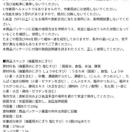
イ及び自転車に乗車しないでください。
3.作業用ヘルメットではありませんので、作業用途には使用しないでください。
4.性能を損なう恐れがありますので、絶対に分解しないでください。
5.高温（50℃以上）になる場所や直射日光に当たる場所には、長時間放置しないでくだ
さい。
本商品パッケージに記載の使用方法を参照のうえ、完全に組み立てられた状態になって
いることを確認し、使用してください。
たまごの殻及びPA6を用いて帽体一連を成形しておりますが、条件の違いにより、若干
色が異なる場合もありますのでご了承ください。
本商品パッケージに付随の取扱説明書を読まれたうえで、正しく使用してください。
■商品スペック（備蓄用おにぎり）
原材料名（備蓄用おにぎり 塩むすび）：国産米、食塩、米油、酵素
原材料名（備蓄用おにぎり しょうゆむすび）：うるち米（国産）、食塩、しょうゆ
（小麦・大豆を含む）、砂糖、濃縮鶏がらだし、濃縮だし（こんぶ、かつおぶし）、た
んぱく加水分解物（小麦・ゼラチンを含む）、こんぶエキス、粗砕かつおぶし、粗砕そ
うだがつおぶし、酵母エキス（大豆を含む）/調味料（アミノ酸等）、乳化剤（一部に
小麦・大豆・鶏肉・ゼラチンを含む）
保存方法：直射日光および高温多湿の場所を避けて常温で保存してください。
殺菌方法：気密容器に密封し、加圧加熱殺菌
内容量：1個あたり100g
賞味期限：商品パッケージ裏面の枠外左側部に記載
原産国：日本
栄養成分表示（備蓄用おにぎり 塩むすび）※1個100gあたり
熱量：170kcal
タンパク質：2.5g