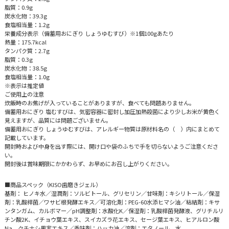
脂質：0.9g
炭水化物：39.3g
食塩相当量：1.2g
栄養成分表示（備蓄用おにぎり しょうゆむすび）※1個100gあたり
熱量：175.7kcal
タンパク質：2.7g
脂質：0.3g
炭水化物：38.5g
食塩相当量：1.0g
※表示は推定値
ご使用上の注意
炊飯時のお焦げが入っていることがありますが、食べても問題ありません。
備蓄用おにぎり 塩むすびは、気密容器に密封し加圧加熱殺菌により少しお米が黄色く
見えますが、品質には問題ございません。
備蓄用おにぎり しょうゆむすびは、アレルギー物質は原材料名の（ ）内にまとめて
記載しています。
開封時および中身を出す際には、開け口や袋のふちで手を切らないようご注意くださ
い。
開封後は賞味期限にかかわらず、お早めにお召し上がりください。
■商品スペック（KISO歯磨きジェル）
基剤： ヒノキ水／湿潤剤：ソルビトール、グリセリン／甘味剤：キシリトール／保湿
剤：乳酸桿菌／ワサビ根発酵エキス／可溶化剤：PEG-60水添ヒマシ油／粘結剤：キサ
ンタンガム、カルボマー／pH調整剤：水酸化K／保湿剤：乳酸桿菌発酵液、グリチルリ
チン酸2K、イチョウ葉エキス、スイカズラ花エキス、セージ葉エキス、ヒアルロン酸
Na、クチナシ果実エキス／香味剤：ハッカ油／溶剤：エタノール、水