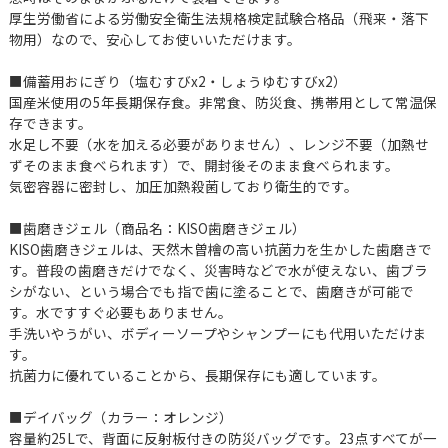
厚生労働省による労働安全衛生法規格検定試験合格品（飛来・落下
物用）なので、安心してお使いいただけます。
■備蓄用おにぎり（塩むすびx2・しょうゆむすびx2）
国産米使用の5年長期保存食。非常食、防災食、携帯用として常温保
存できます。
水足し不要（水を加える必要がありません）、レンジ不要（加熱せ
ずそのまま食べられます）で、開封後そのまま食べられます。
気密容器に密封し、加圧加熱殺菌しており衛生的です。
■歯磨きジェル（商品名：KISO歯磨きジェル）
KISO⻭磨きジェルは、天然⽊曽檜の⾼い抗菌⼒を⽣かした⻭磨きで
す。普段の⻭磨きだけでなく、災害時などで⽔が使えない、⻭ブラ
シがない、という場合でも指で⻭に塗ることで、⻭磨きが可能で
す。⽔ですすぐ必要もありません。
⼿洗いやうがい、ボディーソープやシャンプーにも代⽤いただけま
す。
抗菌⼒に優れていることから、⻑期保存にも適しています。
■デイバッグ（カラー：オレンジ）
容量約25Lで、背面に反射板付きの防災バッグです。23点すべてが一